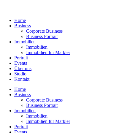
Zum
Inhalt
springen
Home
Business
Corporate Business
Business Portrait
Immobilien
Immobilien
Immobilien für Markler
Portrait
Events
Über uns
Studio
Kontakt
Home
Business
Corporate Business
Business Portrait
Immobilien
Immobilien
Immobilien für Markler
Portrait
Events