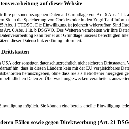
tenverarbeitung auf dieser Website
 wir Ihre personenbezogenen Daten auf Grundlage von Art. 6 Abs. 1 li
 Sie in die Speicherung von Cookies oder in den Zugriff auf Informatio
25 Abs. 1 TTDSG. Die Einwilligung ist jederzeit widerrufbar. Sind Ihr
 Art. 6 Abs. 1 lit. b DSGVO. Des Weiteren verarbeiten wir Ihre Daten, 
Datenverarbeitung kann ferner auf Grundlage unseres berechtigten Inter
ätzen dieser Datenschutzerklärung informiert.
Drittstaaten
USA oder sonstigen datenschutzrechtlich nicht sicheren Drittstaaten. 
n darauf hin, dass in diesen Ländern kein mit der EU vergleichbares Da
tsbehörden herauszugeben, ohne dass Sie als Betroffener hiergegen ger
n befindlichen Daten zu Überwachungszwecken verarbeiten, auswerten 
inwilligung möglich. Sie können eine bereits erteilte Einwilligung jed
nderen Fällen sowie gegen Direktwerbung (Art. 21 DS