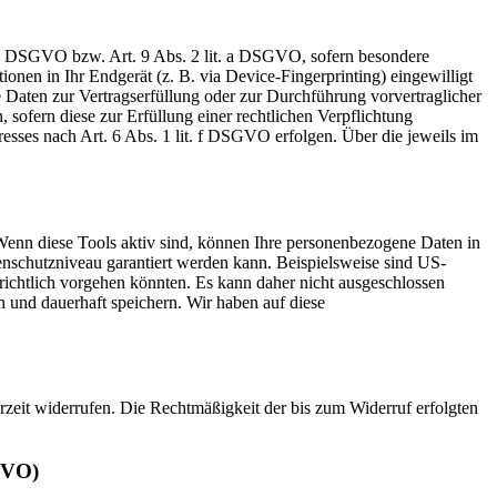
t. a DSGVO bzw. Art. 9 Abs. 2 lit. a DSGVO, sofern besondere
nen in Ihr Endgerät (z. B. via Device-Fingerprinting) eingewilligt
e Daten zur Vertragserfüllung oder zur Durchführung vorvertraglicher
sofern diese zur Erfüllung einer rechtlichen Verpflichtung
esses nach Art. 6 Abs. 1 lit. f DSGVO erfolgen. Über die jeweils im
Wenn diese Tools aktiv sind, können Ihre personenbezogene Daten in
tenschutzniveau garantiert werden kann. Beispielsweise sind US-
ichtlich vorgehen könnten. Es kann daher nicht ausgeschlossen
und dauerhaft speichern. Wir haben auf diese
erzeit widerrufen. Die Rechtmäßigkeit der bis zum Widerruf erfolgten
GVO)