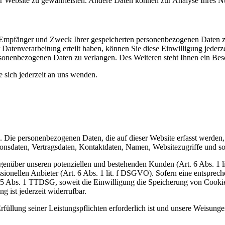
 der Website zu gewährleisten. Andere Daten können zur Analyse Ihres 
t, Empfänger und Zweck Ihrer gespeicherten personenbezogenen Daten z
Datenverarbeitung erteilt haben, können Sie diese Einwilligung jederz
sonenbezogenen Daten zu verlangen. Des Weiteren steht Ihnen ein Besc
sich jederzeit an uns wenden.
). Die personenbezogenen Daten, die auf dieser Website erfasst werden
nsdaten, Vertragsdaten, Kontaktdaten, Namen, Websitezugriffe und son
genüber unseren potenziellen und bestehenden Kunden (Art. 6 Abs. 1 l
ssionellen Anbieter (Art. 6 Abs. 1 lit. f DSGVO). Sofern eine entsprec
25 Abs. 1 TTDSG, soweit die Einwilligung die Speicherung von Cookies
 ist jederzeit widerrufbar.
rfüllung seiner Leistungspflichten erforderlich ist und unsere Weisung