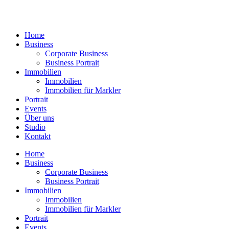
Zum
Inhalt
springen
Home
Business
Corporate Business
Business Portrait
Immobilien
Immobilien
Immobilien für Markler
Portrait
Events
Über uns
Studio
Kontakt
Home
Business
Corporate Business
Business Portrait
Immobilien
Immobilien
Immobilien für Markler
Portrait
Events